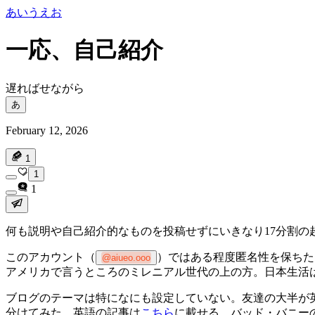
あいうえお
一応、自己紹介
遅ればせながら
あ
February 12, 2026
1
1
1
何も説明や自己紹介的なものを投稿せずにいきなり17分割の
このアカウント（
）ではある程度匿名性を保ちた
@aiueo.ooo
アメリカで言うところのミレニアル世代の上の方。日本生活
ブログのテーマは特になにも設定していない。友達の大半が
分けてみた。英語の記事は
こちら
に載せる。バッド・バニー