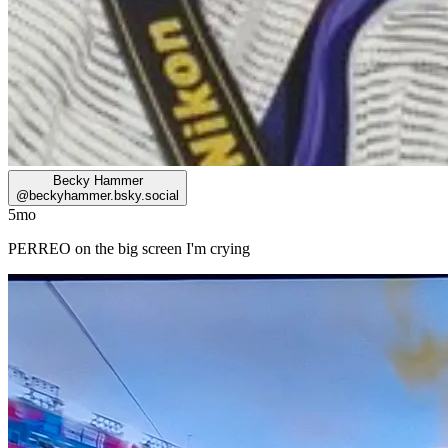
Becky Hammer
@
beckyhammer.bsky.social
5mo
PERREO on the big screen I'm crying