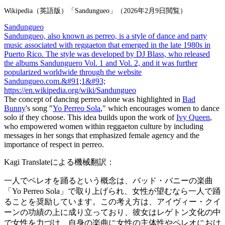
Wikipedia（英語版）「Sandungueo」（2026年2月9日閲覧）
Sandungueo
Sandungueo, also known as perreo, is a style of dance and party
music associated with reggaeton that emerged in the late 1980s in
Puerto Rico. The style was developed by DJ Blass, who released
the albums Sandunguero Vol. 1 and Vol. 2, and it was further
popularized worldwide through the website
Sandungueo.com.&#91;1&#93;
https://en.wikipedia.org/wiki/Sandungueo
The concept of dancing
perreo
alone was highlighted in
Bad
Bunny
's song "
Yo Perreo Sola
," which encourages women to dance
solo if they choose. This idea builds upon the work of
Ivy Queen
,
who empowered women within reggaeton culture by including
messages in her songs that emphasized female agency and the
importance of respect in
perreo
.
Kagi Translateによる機械翻訳：
一人でペレオを踊るという概念は、バッド・バニーの楽曲
「Yo Perreo Sola」で取り上げられ、女性が望むなら一人で踊
ることを奨励しています。この考え方は、アイヴィー・クイ
ーンの功績の上に成り立っており、彼女はレゲトン文化の中
で女性を力づけ、自身の楽曲に女性の主体性やペレオにおけ