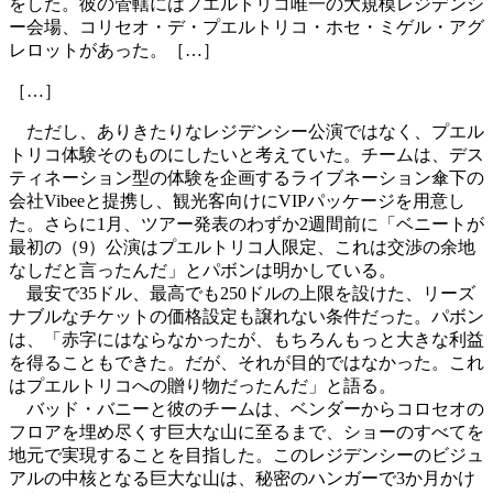
をした。彼の管轄にはプエルトリコ唯一の大規模レジデンシ
ー会場、コリセオ・デ・プエルトリコ・ホセ・ミゲル・アグ
レロットがあった。［…］
［…］
ただし、ありきたりなレジデンシー公演ではなく、プエル
トリコ体験そのものにしたいと考えていた。チームは、デス
ティネーション型の体験を企画するライブネーション傘下の
会社Vibeeと提携し、観光客向けにVIPパッケージを用意し
た。さらに1月、ツアー発表のわずか2週間前に「ベニートが
最初の（9）公演はプエルトリコ人限定、これは交渉の余地
なしだと言ったんだ」とパボンは明かしている。
最安で35ドル、最高でも250ドルの上限を設けた、リーズ
ナブルなチケットの価格設定も譲れない条件だった。パボン
は、「赤字にはならなかったが、もちろんもっと大きな利益
を得ることもできた。だが、それが目的ではなかった。これ
はプエルトリコへの贈り物だったんだ」と語る。
バッド・バニーと彼のチームは、ベンダーからコロセオの
フロアを埋め尽くす巨大な山に至るまで、ショーのすべてを
地元で実現することを目指した。このレジデンシーのビジュ
アルの中核となる巨大な山は、秘密のハンガーで3か月かけ