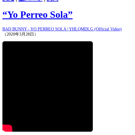
“Yo Perreo Sola”
BAD BUNNY - YO PERREO SOLA | YHLQMDLG (Official Video)
（2020年3月28日）