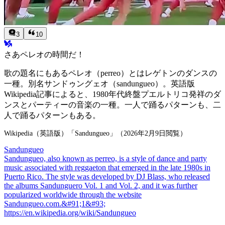
3
10
さあペレオの時間だ！
歌の題名にもあるペレオ（perreo）とはレゲトンのダンスの
一種。別名サンドゥングェオ（sandungueo）。英語版
Wikipedia記事によると、1980年代終盤プエルトリコ発祥のダ
ンスとパーティーの音楽の一種。一人で踊るパターンも、二
人で踊るパターンもある。
Wikipedia（英語版）「Sandungueo」（2026年2月9日閲覧）
Sandungueo
Sandungueo, also known as perreo, is a style of dance and party
music associated with reggaeton that emerged in the late 1980s in
Puerto Rico. The style was developed by DJ Blass, who released
the albums Sandunguero Vol. 1 and Vol. 2, and it was further
popularized worldwide through the website
Sandungueo.com.&#91;1&#93;
https://en.wikipedia.org/wiki/Sandungueo