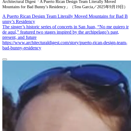
Architectural Digest「A Puerto Rican Design Team Literally Moved
Mountains for Bad Bunny’s Residency」（Tess Garcia／2025年9月19日）
A Puerto Rican Design Team Literally Moved Mountains for Bad B
unny’s Residency
The singer’s historic series of concerts in San Juan, “No me quiero ir
de aquí,” featured two stages inspired by the archipelago’s past,
present, and future
https://www.architecturaldigest.com/story/puerto-rican-design-team-
bad-bunny-residency