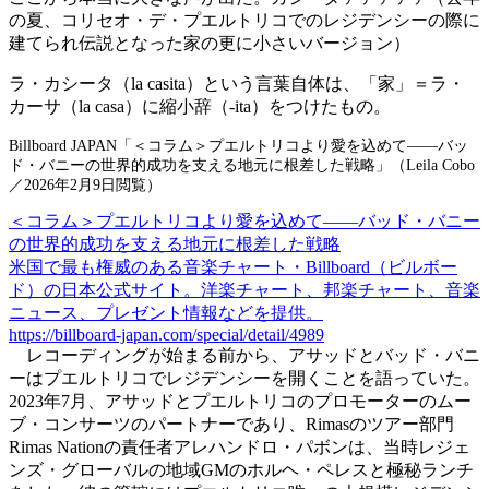
の夏、コリセオ・デ・プエルトリコでのレジデンシーの際に
建てられ伝説となった家の更に小さいバージョン）
ラ・カシータ（la casita）という言葉自体は、「家」＝ラ・
カーサ（la casa）に縮小辞（-ita）をつけたもの。
Billboard JAPAN「＜コラム＞プエルトリコより愛を込めて――バッ
ド・バニーの世界的成功を支える地元に根差した戦略」（Leila Cobo
／2026年2月9日閲覧）
＜コラム＞プエルトリコより愛を込めて――バッド・バニー
の世界的成功を支える地元に根差した戦略
米国で最も権威のある音楽チャート・Billboard（ビルボー
ド）の日本公式サイト。洋楽チャート、邦楽チャート、音楽
ニュース、プレゼント情報などを提供。
https://billboard-japan.com/special/detail/4989
レコーディングが始まる前から、アサッドとバッド・バニ
ーはプエルトリコでレジデンシーを開くことを語っていた。
2023年7月、アサッドとプエルトリコのプロモーターのムー
ブ・コンサーツのパートナーであり、Rimasのツアー部門
Rimas Nationの責任者アレハンドロ・パボンは、当時レジェ
ンズ・グローバルの地域GMのホルヘ・ペレスと極秘ランチ