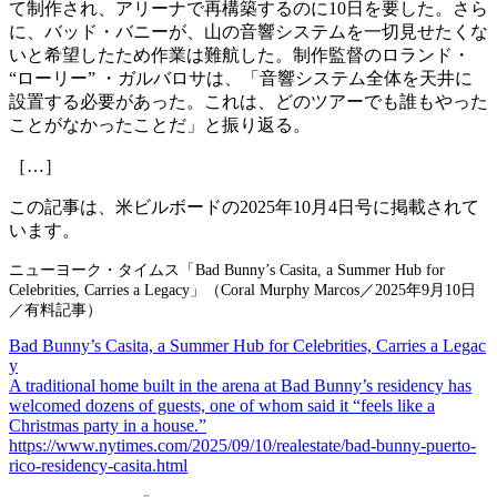
て制作され、アリーナで再構築するのに10日を要した。さら
に、バッド・バニーが、山の音響システムを一切見せたくな
いと希望したため作業は難航した。制作監督のロランド・
“ローリー” ・ガルバロサは、「音響システム全体を天井に
設置する必要があった。これは、どのツアーでも誰もやった
ことがなかったことだ」と振り返る。
［…］
この記事は、米ビルボードの2025年10月4日号に掲載されて
います。
ニューヨーク・タイムス「Bad Bunny’s Casita, a Summer Hub for
Celebrities, Carries a Legacy」（Coral Murphy Marcos／2025年9月10日
／有料記事）
Bad Bunny’s Casita, a Summer Hub for Celebrities, Carries a Legac
y
A traditional home built in the arena at Bad Bunny’s residency has
welcomed dozens of guests, one of whom said it “feels like a
Christmas party in a house.”
https://www.nytimes.com/2025/09/10/realestate/bad-bunny-puerto-
rico-residency-casita.html