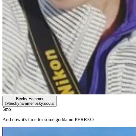
Becky Hammer
@
beckyhammer.bsky.social
5mo
And now it's time for some goddamn PERREO